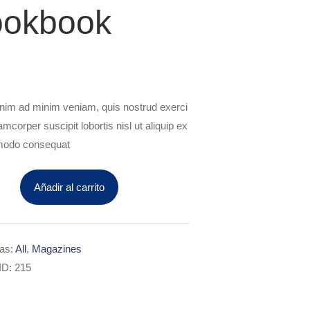
okbook
enim ad minim veniam, quis nostrud exerci
lamcorper suscipit lobortis nisl ut aliquip ex
odo consequat
Añadir al carrito
ías:
All
,
Magazines
ok
ID:
215