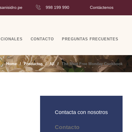
Contáctenos
sanisidro.pe
998 199 990
ICIONALES
CONTACTO
PREGUNTAS FRECUENTES
Home
Productos
All
The Meat Free Monday Cookbook
Contacta con nosotros
Contacto