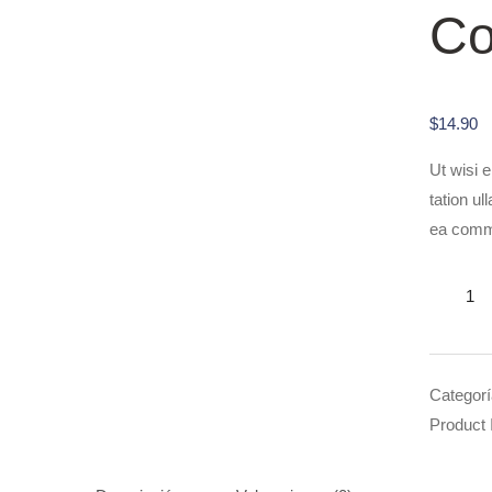
Co
$
14.90
Ut wisi 
tation ul
ea comm
The
Meat
Free
Monday
Categor
Cookbo
Product 
cantidad