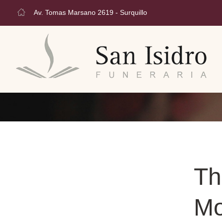
Av. Tomas Marsano 2619 - Surquillo
Th
M