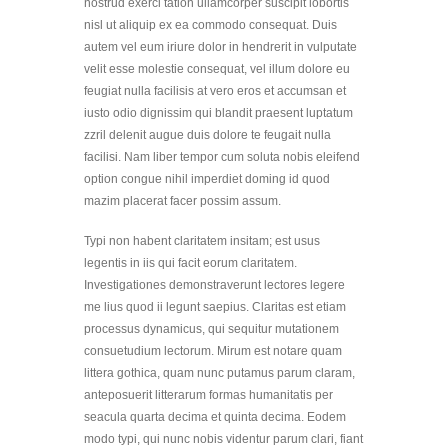
nostrud exerci tation ullamcorper suscipit lobortis
nisl ut aliquip ex ea commodo consequat. Duis
autem vel eum iriure dolor in hendrerit in vulputate
velit esse molestie consequat, vel illum dolore eu
feugiat nulla facilisis at vero eros et accumsan et
iusto odio dignissim qui blandit praesent luptatum
zzril delenit augue duis dolore te feugait nulla
facilisi. Nam liber tempor cum soluta nobis eleifend
option congue nihil imperdiet doming id quod
mazim placerat facer possim assum.
Typi non habent claritatem insitam; est usus
legentis in iis qui facit eorum claritatem.
Investigationes demonstraverunt lectores legere
me lius quod ii legunt saepius. Claritas est etiam
processus dynamicus, qui sequitur mutationem
consuetudium lectorum. Mirum est notare quam
littera gothica, quam nunc putamus parum claram,
anteposuerit litterarum formas humanitatis per
seacula quarta decima et quinta decima. Eodem
modo typi, qui nunc nobis videntur parum clari, fiant