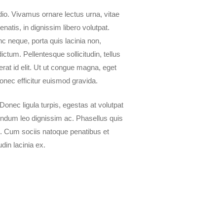
io. Vivamus ornare lectus urna, vitae
natis, in dignissim libero volutpat.
nc neque, porta quis lacinia non,
ctum. Pellentesque sollicitudin, tellus
rat id elit. Ut ut congue magna, eget
onec efficitur euismod gravida.
Donec ligula turpis, egestas at volutpat
endum leo dignissim ac. Phasellus quis
. Cum sociis natoque penatibus et
din lacinia ex.