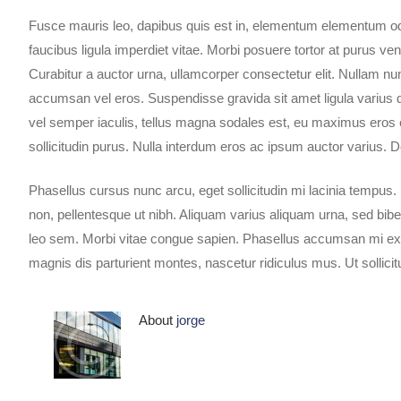
Fusce mauris leo, dapibus quis est in, elementum elementum od
faucibus ligula imperdiet vitae. Morbi posuere tortor at purus vene
Curabitur a auctor urna, ullamcorper consectetur elit. Nullam nu
accumsan vel eros. Suspendisse gravida sit amet ligula varius di
vel semper iaculis, tellus magna sodales est, eu maximus eros e
sollicitudin purus. Nulla interdum eros ac ipsum auctor varius. D
Phasellus cursus nunc arcu, eget sollicitudin mi lacinia tempus. 
non, pellentesque ut nibh. Aliquam varius aliquam urna, sed bib
leo sem. Morbi vitae congue sapien. Phasellus accumsan mi ex
magnis dis parturient montes, nascetur ridiculus mus. Ut sollicitu
About
jorge