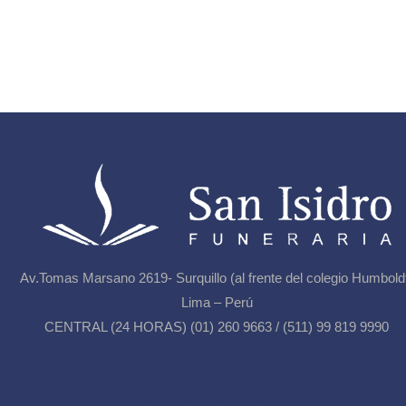
Av.Tomas Marsano 2619- Surquillo (al frente del colegio Humbold
Lima – Perú
CENTRAL (24 HORAS) (01) 260 9663 / (511) 99 819 9990