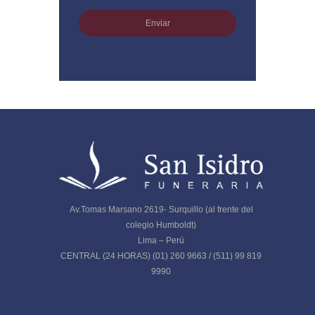
Av.Tomas Marsano 2619- Surquillo (al frente del
colegio Humboldt)
Lima – Perú
CENTRAL (24 HORAS) (01) 260 9663 / (511) 99 819
9990