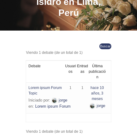
Isidro en Lima,
Perú
Viendo 1 debate (de un total de 1)
Debate
Usuari
Entrad
Última
os
as
publicació
n
Lorem ipsum Forum
1
1
hace 10
Topic
años, 3
meses
Iniciado por:
jorge
jorge
en:
Lorem ipsum Forum
Viendo 1 debate (de un total de 1)