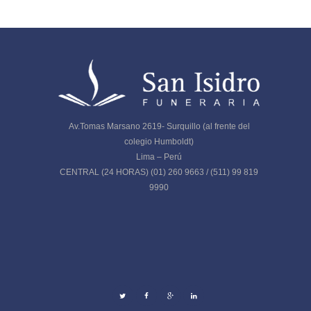
Av.Tomas Marsano 2619- Surquillo (al frente del
colegio Humboldt)
Lima – Perú
CENTRAL (24 HORAS) (01) 260 9663 / (511) 99 819
9990