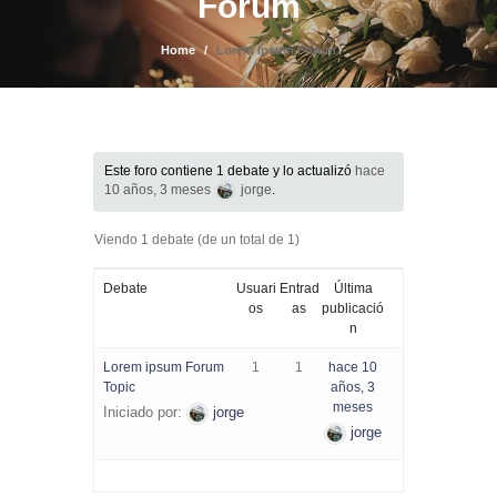
Forum
Home
Lorem ipsum Forum
Este foro contiene 1 debate y lo actualizó
hace
10 años, 3 meses
jorge
.
Viendo 1 debate (de un total de 1)
Debate
Usuari
Entrad
Última
os
as
publicació
n
Lorem ipsum Forum
1
1
hace 10
Topic
años, 3
meses
Iniciado por:
jorge
jorge