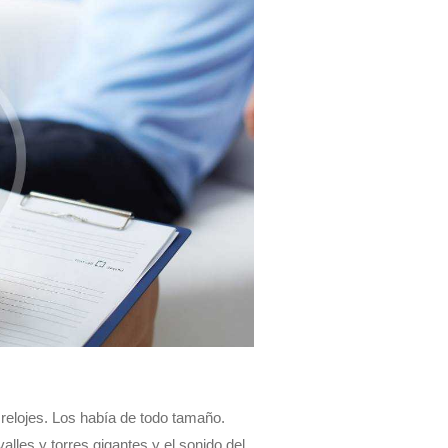
relojes. Los había de todo tamaño.
les y torres gigantes y el sonido del