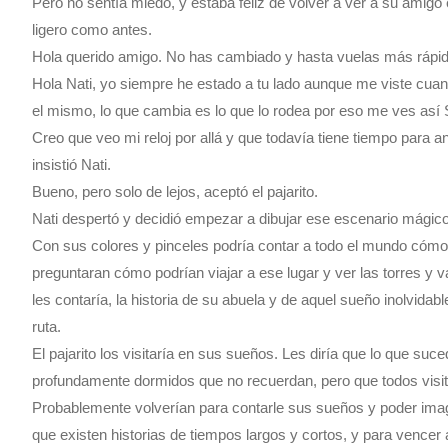
Pero no sentía miedo, y estaba feliz de volver a ver a su amigo 
ligero como antes.
Hola querido amigo. No has cambiado y hasta vuelas más rápido,
Hola Nati, yo siempre he estado a tu lado aunque me viste cuan
el mismo, lo que cambia es lo que lo rodea por eso me ves así 
Creo que veo mi reloj por allá y que todavía tiene tiempo para a
insistió Nati.
Bueno, pero solo de lejos, aceptó el pajarito.
Nati despertó y decidió empezar a dibujar ese escenario mágico.
Con sus colores y pinceles podría contar a todo el mundo cómo 
preguntaran cómo podrían viajar a ese lugar y ver las torres y val
les contaría, la historia de su abuela y de aquel sueño inolvida
ruta.
El pajarito los visitaría en sus sueños. Les diría que lo que su
profundamente dormidos que no recuerdan, pero que todos visit
Probablemente volverían para contarle sus sueños y poder imagin
que existen historias de tiempos largos y cortos, y para vence