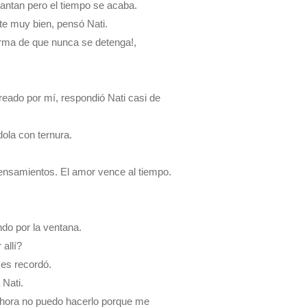
lantan pero el tiempo se acaba.
te muy bien, pensó Nati.
forma de que nunca se detenga!,
eado por mí, respondió Nati casi de
dola con ternura.
 pensamientos. El amor vence al tiempo.
ndo por la ventana.
allí?
ces recordó.
Nati.
hora no puedo hacerlo porque me