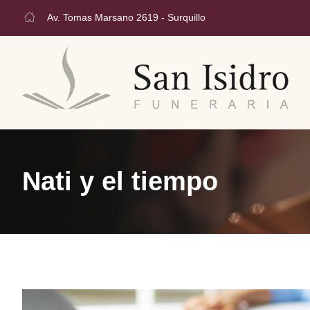
Av. Tomas Marsano 2619 - Surquillo
Nati y el tiempo