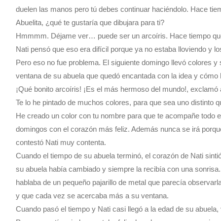
duelen las manos pero tú debes continuar haciéndolo. Hace tie
Abuelita, ¿qué te gustaría que dibujara para ti?
Hmmmm. Déjame ver… puede ser un arcoíris. Hace tiempo que
Nati pensó que eso era difícil porque ya no estaba lloviendo y los
Pero eso no fue problema. El siguiente domingo llevó colores y s
ventana de su abuela que quedó encantada con la idea y cómo
¡Qué bonito arcoíris! ¡Es el más hermoso del mundo!, exclamó
Te lo he pintado de muchos colores, para que sea uno distinto qu
He creado un color con tu nombre para que te acompañe todo el
domingos con el corazón más feliz. Además nunca se irá porque
contestó Nati muy contenta.
Cuando el tiempo de su abuela terminó, el corazón de Nati sintió 
su abuela había cambiado y siempre la recibía con una sonrisa. 
hablaba de un pequeño pajarillo de metal que parecía observarla
y que cada vez se acercaba más a su ventana.
Cuando pasó el tiempo y Nati casi llegó a la edad de su abuela, vo