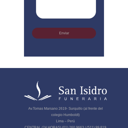
Av.Tomas Marsano 2619- Surquillo (al frente del
colegio Humboldt)
Lima – Perú
CENTRAL (24 HORAS) (01) 260 9663 / (511) 99 819